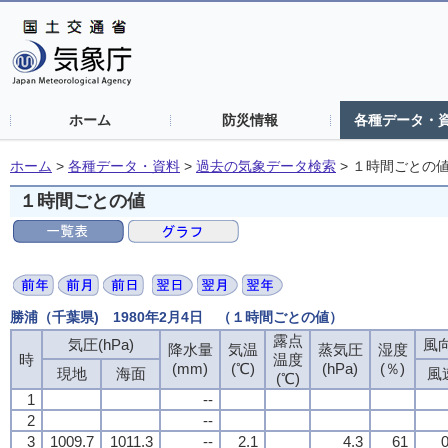
ホーム
防災情報
各種データ・
ホーム
>
各種データ・資料
>
過去の気象データ検索
>
１時間ごとの
１時間ごとの値
勝浦（千葉県) 1980年2月4日 （１時間ごとの値）
露点
露点
露点
露点
気圧(hPa)
気圧(hPa)
気圧(hPa)
気圧(hPa)
風向
風向
風向
風向
降水量
降水量
降水量
降水量
気温
気温
気温
気温
蒸気圧
蒸気圧
蒸気圧
蒸気圧
湿度
湿度
湿度
湿度
時
時
時
時
温度
温度
温度
温度
(mm)
(mm)
(mm)
(mm)
(℃)
(℃)
(℃)
(℃)
(hPa)
(hPa)
(hPa)
(hPa)
(％)
(％)
(％)
(％)
現地
現地
現地
現地
海面
海面
海面
海面
風
風
風
風
(℃)
(℃)
(℃)
(℃)
1
1
1
1
--
--
--
--
2
2
2
2
--
--
--
--
3
3
3
3
1009.7
1009.7
1009.7
1009.7
1011.3
1011.3
1011.3
1011.3
--
--
--
--
2.1
2.1
2.1
2.1
4.3
4.3
4.3
4.3
61
61
61
61
0
0
0
0