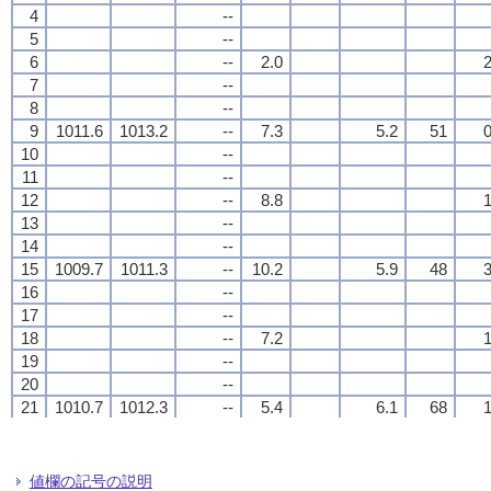
4
4
4
4
--
--
--
--
5
5
5
5
--
--
--
--
6
6
6
6
--
--
--
--
2.0
2.0
2.0
2.0
2
2
2
2
7
7
7
7
--
--
--
--
8
8
8
8
--
--
--
--
9
9
9
9
1011.6
1011.6
1011.6
1011.6
1013.2
1013.2
1013.2
1013.2
--
--
--
--
7.3
7.3
7.3
7.3
5.2
5.2
5.2
5.2
51
51
51
51
0
0
0
0
10
10
10
10
--
--
--
--
11
11
11
11
--
--
--
--
12
12
12
12
--
--
--
--
8.8
8.8
8.8
8.8
1
1
1
1
13
13
13
13
--
--
--
--
14
14
14
14
--
--
--
--
15
15
15
15
1009.7
1009.7
1009.7
1009.7
1011.3
1011.3
1011.3
1011.3
--
--
--
--
10.2
10.2
10.2
10.2
5.9
5.9
5.9
5.9
48
48
48
48
3
3
3
3
16
16
16
16
--
--
--
--
17
17
17
17
--
--
--
--
18
18
18
18
--
--
--
--
7.2
7.2
7.2
7.2
1
1
1
1
19
19
19
19
--
--
--
--
20
20
20
20
--
--
--
--
21
21
21
21
1010.7
1010.7
1010.7
1010.7
1012.3
1012.3
1012.3
1012.3
--
--
--
--
5.4
5.4
5.4
5.4
6.1
6.1
6.1
6.1
68
68
68
68
1
1
1
1
22
22
22
22
--
--
--
--
23
23
23
23
--
--
--
--
24
24
24
24
--
--
--
--
6.1
6.1
6.1
6.1
2
2
2
2
値欄の記号の説明