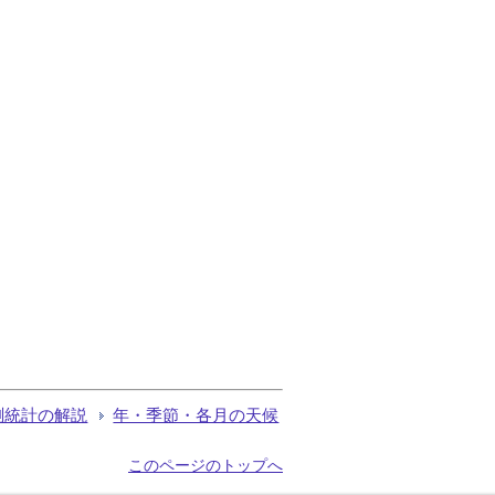
測統計の解説
年・季節・各月の天候
このページのトップへ