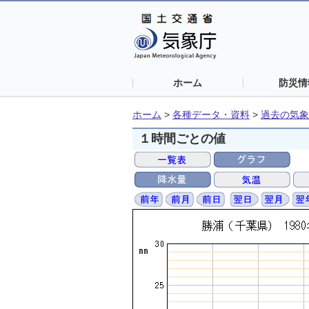
ホーム
防災情
ホーム
>
各種データ・資料
>
過去の気象
１時間ごとの値