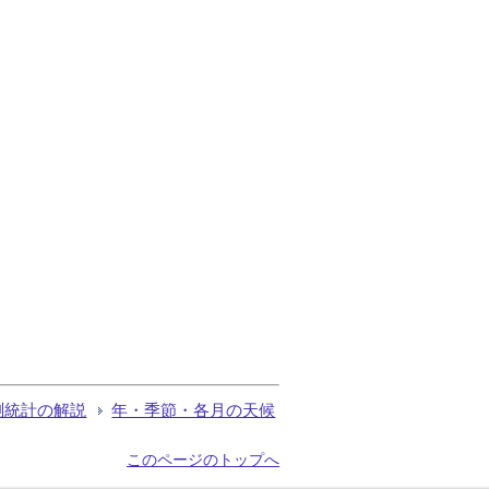
測統計の解説
年・季節・各月の天候
このページのトップへ