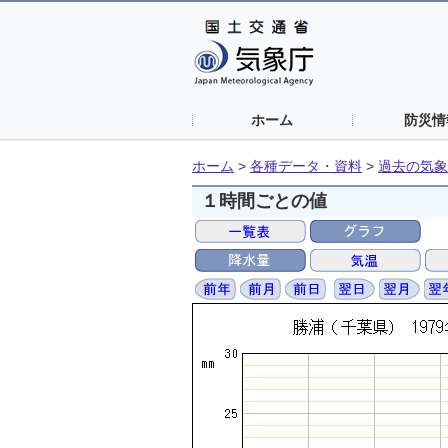
ホーム
防災情
ホーム
>
各種データ・資料
>
過去の気象
１時間ごとの値