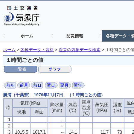
ホーム
防災情報
各種データ・
ホーム
>
各種データ・資料
>
過去の気象データ検索
>
１時間ごとの
１時間ごとの値
勝浦（千葉県) 1979年11月7日 （１時間ごとの値）
露点
気圧(hPa)
風向
降水量
気温
蒸気圧
湿度
時
温度
(mm)
(℃)
(hPa)
(％)
現地
海面
風
(℃)
1
--
2
--
3
1015.5
1017.1
--
14.1
11.7
73
2