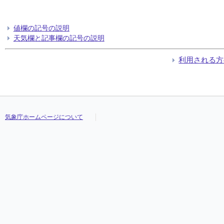
値欄の記号の説明
天気欄と記事欄の記号の説明
利用される方
気象庁ホームページについて