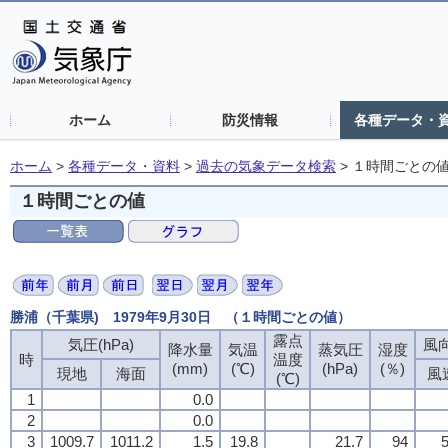
ホーム
防災情報
各種データ・
ホーム
>
各種データ・資料
>
過去の気象データ検索
>
１時間ごとの
１時間ごとの値
勝浦（千葉県) 1979年9月30日 （１時間ごとの値）
露点
気圧(hPa)
風向
降水量
気温
蒸気圧
湿度
時
温度
(mm)
(℃)
(hPa)
(％)
現地
海面
風
(℃)
1
0.0
2
0.0
3
1009.7
1011.2
1.5
19.8
21.7
94
5