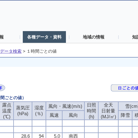
報
各種データ・資料
地域の情報
知
データ検索
>
１時間ごとの値
時間ごとの値）
露点
日照
全天
風向・風速(m/s)
雪(cm
蒸気圧
湿度
温度
時間
日射量
(hPa)
(％)
風速
風向
降雪
(℃)
(h)
(MJ/㎡)
28.6
94
5.0
南西