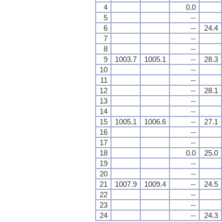
4
0.0
5
--
6
--
24.4
7
--
8
--
9
1003.7
1005.1
--
28.3
10
--
11
--
12
--
28.1
13
--
14
--
15
1005.1
1006.6
--
27.1
16
--
17
--
18
0.0
25.0
19
--
20
--
21
1007.9
1009.4
--
24.5
22
--
23
--
24
--
24.3