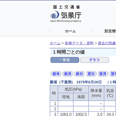
ホーム
防災情
ホーム
>
各種データ・資料
>
過去の気象
１時間ごとの値
勝浦（千葉県) 1979年8月28日 （１
気圧(hPa)
降水量
気温
時
(mm)
(℃)
現地
海面
1
--
2
--
3
1001.0
1002.5
2.0
24.3