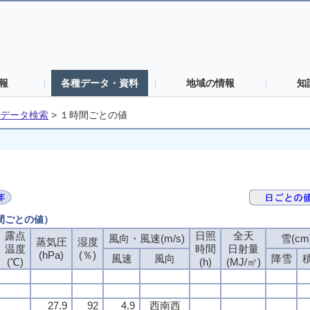
報
各種データ・資料
地域の情報
知
データ検索
>
１時間ごとの値
時間ごとの値）
露点
露点
露点
露点
日照
日照
日照
日照
全天
全天
全天
全天
風向・風速(m/s)
風向・風速(m/s)
風向・風速(m/s)
風向・風速(m/s)
雪(cm
雪(cm
雪(cm
雪(cm
蒸気圧
蒸気圧
蒸気圧
蒸気圧
湿度
湿度
湿度
湿度
温度
温度
温度
温度
時間
時間
時間
時間
日射量
日射量
日射量
日射量
(hPa)
(hPa)
(hPa)
(hPa)
(％)
(％)
(％)
(％)
風速
風速
風速
風速
風向
風向
風向
風向
降雪
降雪
降雪
降雪
(℃)
(℃)
(℃)
(℃)
(h)
(h)
(h)
(h)
(MJ/㎡)
(MJ/㎡)
(MJ/㎡)
(MJ/㎡)
27.9
27.9
27.9
27.9
92
92
92
92
4.9
4.9
4.9
4.9
西南西
西南西
西南西
西南西