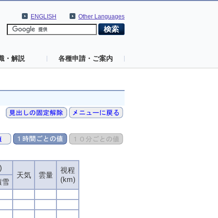
ENGLISH
Other Languages
識・解説
各種申請・ご案内
)
)
)
)
視程
視程
視程
視程
天気
天気
天気
天気
雲量
雲量
雲量
雲量
(km)
(km)
(km)
(km)
積雪
積雪
積雪
積雪