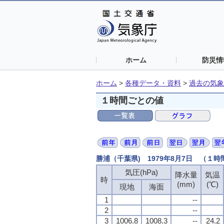
ホーム
防災情
ホーム
>
各種データ・資料
>
過去の気象
１時間ごとの値
勝浦（千葉県) 1979年8月7日 （１
気圧(hPa)
気圧(hPa)
気圧(hPa)
気圧(hPa)
降水量
降水量
降水量
降水量
気温
気温
気温
気温
時
時
時
時
(mm)
(mm)
(mm)
(mm)
(℃)
(℃)
(℃)
(℃)
現地
現地
現地
現地
海面
海面
海面
海面
1
1
1
1
--
--
--
--
2
2
2
2
--
--
--
--
3
3
3
3
1006.8
1006.8
1006.8
1006.8
1008.3
1008.3
1008.3
1008.3
--
--
--
--
24.2
24.2
24.2
24.2