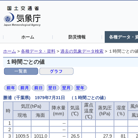
ホーム
防災情報
各種データ・
ホーム
>
各種データ・資料
>
過去の気象データ検索
>
１時間ごとの
１時間ごとの値
勝浦（千葉県) 1979年7月31日 （１時間ごとの値）
露点
気圧(hPa)
風向
降水量
気温
蒸気圧
湿度
時
温度
(mm)
(℃)
(hPa)
(％)
現地
海面
風
(℃)
1
--
2
--
3
1009.5
1011.0
--
26.5
27.9
81
2