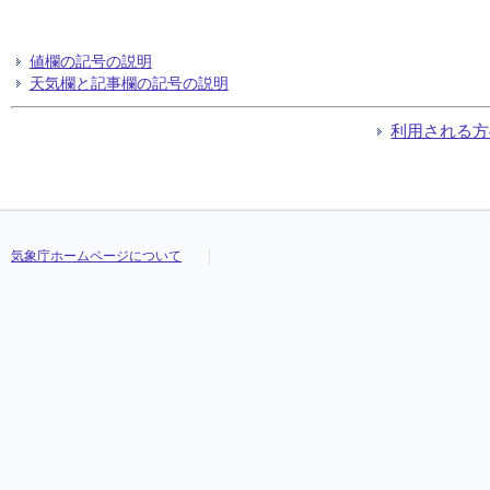
値欄の記号の説明
天気欄と記事欄の記号の説明
利用される方
気象庁ホームページについて