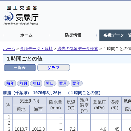
ホーム
防災情報
各種データ・
ホーム
>
各種データ・資料
>
過去の気象データ検索
>
１時間ごとの
１時間ごとの値
勝浦（千葉県) 1979年3月26日 （１時間ごとの値）
露点
気圧(hPa)
風向
降水量
気温
蒸気圧
湿度
時
温度
(mm)
(℃)
(hPa)
(％)
現地
海面
風
(℃)
1
--
2
--
3
1010.7
1012.3
--
7.2
4.6
45
6