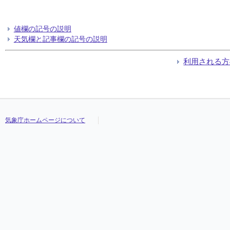
値欄の記号の説明
天気欄と記事欄の記号の説明
利用される方
気象庁ホームページについて