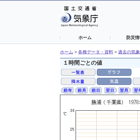
ホーム
防災情
ホーム
>
各種データ・資料
>
過去の気象
１時間ごとの値