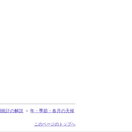
測統計の解説
年・季節・各月の天候
このページのトップへ