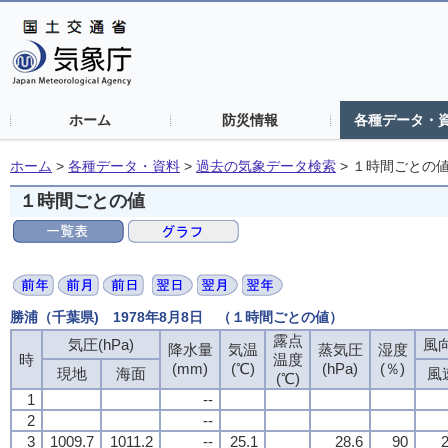
ホーム
防災情報
各種データ・
ホーム
>
各種データ・資料
>
過去の気象データ検索
>
１時間ごとの
１時間ごとの値
勝浦（千葉県) 1978年8月8日 （１時間ごとの値）
露点
気圧(hPa)
風向
降水量
気温
蒸気圧
湿度
時
温度
(mm)
(℃)
(hPa)
(％)
現地
海面
風
(℃)
1
--
2
--
3
1009.7
1011.2
--
25.1
28.6
90
2