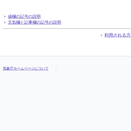
値欄の記号の説明
天気欄と記事欄の記号の説明
利用される方
気象庁ホームページについて