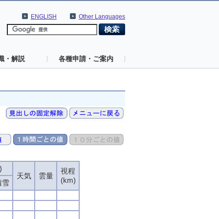
ENGLISH
Other Languages
識・解説
各種申請・ご案内
)
)
)
)
視程
視程
視程
視程
天気
天気
天気
天気
雲量
雲量
雲量
雲量
(km)
(km)
(km)
(km)
積雪
積雪
積雪
積雪