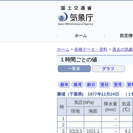
ホーム
防災情
ホーム
>
各種データ・資料
>
過去の気象
１時間ごとの値
勝浦（千葉県) 1977年12月24日 （
気圧(hPa)
気圧(hPa)
気圧(hPa)
気圧(hPa)
降水量
降水量
降水量
降水量
気温
気温
気温
気温
時
時
時
時
(mm)
(mm)
(mm)
(mm)
(℃)
(℃)
(℃)
(℃)
現地
現地
現地
現地
海面
海面
海面
海面
1
1
1
1
--
--
--
--
2
2
2
2
--
--
--
--
3
3
3
3
1019.5
1019.5
1019.5
1019.5
1021.1
1021.1
1021.1
1021.1
--
--
--
--
4.2
4.2
4.2
4.2