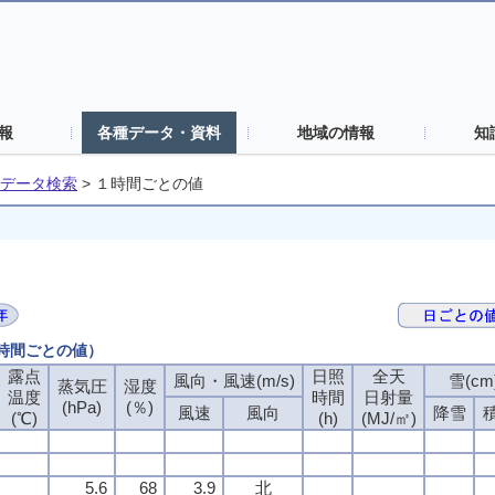
報
各種データ・資料
地域の情報
知
データ検索
>
１時間ごとの値
１時間ごとの値）
露点
露点
露点
露点
日照
日照
日照
日照
全天
全天
全天
全天
風向・風速(m/s)
風向・風速(m/s)
風向・風速(m/s)
風向・風速(m/s)
雪(cm
雪(cm
雪(cm
雪(cm
蒸気圧
蒸気圧
蒸気圧
蒸気圧
湿度
湿度
湿度
湿度
温度
温度
温度
温度
時間
時間
時間
時間
日射量
日射量
日射量
日射量
(hPa)
(hPa)
(hPa)
(hPa)
(％)
(％)
(％)
(％)
風速
風速
風速
風速
風向
風向
風向
風向
降雪
降雪
降雪
降雪
(℃)
(℃)
(℃)
(℃)
(h)
(h)
(h)
(h)
(MJ/㎡)
(MJ/㎡)
(MJ/㎡)
(MJ/㎡)
5.6
5.6
5.6
5.6
68
68
68
68
3.9
3.9
3.9
3.9
北
北
北
北