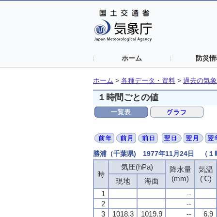
ホーム
防災情
ホーム
>
各種データ・資料
>
過去の気象
１時間ごとの値
勝浦（千葉県) 1977年11月24日 （
気圧(hPa)
降水量
気温
時
(mm)
(℃)
現地
海面
1
--
2
--
3
1018.3
1019.9
--
6.9