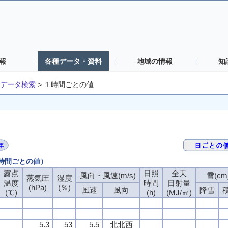
報
各種データ・資料
地域の情報
知
データ検索
>
１時間ごとの値
１時間ごとの値）
露点
日照
全天
風向・風速(m/s)
雪(cm
蒸気圧
湿度
温度
時間
日射量
(hPa)
(％)
風速
風向
降雪
(℃)
(h)
(MJ/㎡)
5.3
53
5.5
北北西