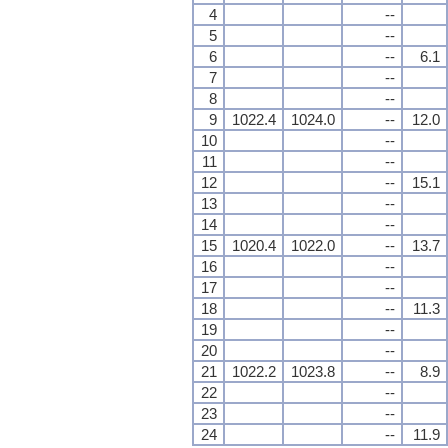
4
--
5
--
6
--
6.1
7
--
8
--
9
1022.4
1024.0
--
12.0
10
--
11
--
12
--
15.1
13
--
14
--
15
1020.4
1022.0
--
13.7
16
--
17
--
18
--
11.3
19
--
20
--
21
1022.2
1023.8
--
8.9
22
--
23
--
24
--
11.9