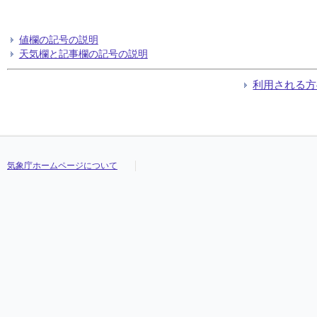
値欄の記号の説明
天気欄と記事欄の記号の説明
利用される方
気象庁ホームページについて