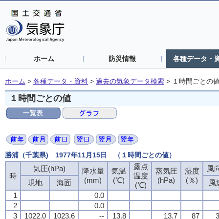
ホーム
防災情報
各種データ・
ホーム
>
各種データ・資料
>
過去の気象データ検索
>
１時間ごとの
１時間ごとの値
勝浦（千葉県) 1977年11月15日 （１時間ごとの値）
露点
気圧(hPa)
風向
降水量
気温
蒸気圧
湿度
時
温度
(mm)
(℃)
(hPa)
(％)
現地
海面
風
(℃)
1
0.0
2
0.0
3
1022.0
1023.6
--
13.8
13.7
87
3