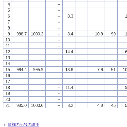
4
4
4
4
--
--
--
--
5
5
5
5
--
--
--
--
6
6
6
6
--
--
--
--
8.3
8.3
8.3
8.3
1
1
1
1
7
7
7
7
--
--
--
--
8
8
8
8
--
--
--
--
9
9
9
9
998.7
998.7
998.7
998.7
1000.3
1000.3
1000.3
1000.3
--
--
--
--
8.4
8.4
8.4
8.4
10.9
10.9
10.9
10.9
99
99
99
99
1
1
1
1
10
10
10
10
--
--
--
--
11
11
11
11
--
--
--
--
12
12
12
12
--
--
--
--
14.4
14.4
14.4
14.4
6
6
6
6
13
13
13
13
--
--
--
--
14
14
14
14
--
--
--
--
15
15
15
15
994.4
994.4
994.4
994.4
995.9
995.9
995.9
995.9
--
--
--
--
13.6
13.6
13.6
13.6
7.9
7.9
7.9
7.9
51
51
51
51
10
10
10
10
16
16
16
16
--
--
--
--
17
17
17
17
--
--
--
--
18
18
18
18
--
--
--
--
11.4
11.4
11.4
11.4
9
9
9
9
19
19
19
19
--
--
--
--
20
20
20
20
--
--
--
--
21
21
21
21
999.0
999.0
999.0
999.0
1000.6
1000.6
1000.6
1000.6
--
--
--
--
8.2
8.2
8.2
8.2
4.9
4.9
4.9
4.9
45
45
45
45
5
5
5
5
22
22
22
22
--
--
--
--
23
23
23
23
--
--
--
--
24
24
24
24
--
--
--
--
5.5
5.5
5.5
5.5
2
2
2
2
値欄の記号の説明