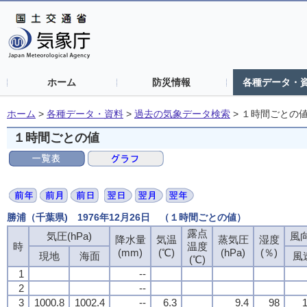
ホーム
防災情報
各種データ・
ホーム
>
各種データ・資料
>
過去の気象データ検索
>
１時間ごとの
１時間ごとの値
勝浦（千葉県) 1976年12月26日 （１時間ごとの値）
露点
露点
露点
露点
気圧(hPa)
気圧(hPa)
気圧(hPa)
気圧(hPa)
風向
風向
風向
風向
降水量
降水量
降水量
降水量
気温
気温
気温
気温
蒸気圧
蒸気圧
蒸気圧
蒸気圧
湿度
湿度
湿度
湿度
時
時
時
時
温度
温度
温度
温度
(mm)
(mm)
(mm)
(mm)
(℃)
(℃)
(℃)
(℃)
(hPa)
(hPa)
(hPa)
(hPa)
(％)
(％)
(％)
(％)
現地
現地
現地
現地
海面
海面
海面
海面
風
風
風
風
(℃)
(℃)
(℃)
(℃)
1
1
1
1
--
--
--
--
2
2
2
2
--
--
--
--
3
3
3
3
1000.8
1000.8
1000.8
1000.8
1002.4
1002.4
1002.4
1002.4
--
--
--
--
6.3
6.3
6.3
6.3
9.4
9.4
9.4
9.4
98
98
98
98
1
1
1
1