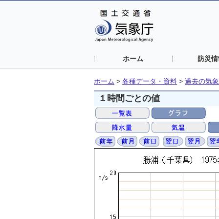
ホーム
防災情
ホーム
>
各種データ・資料
>
過去の気象
１時間ごとの値