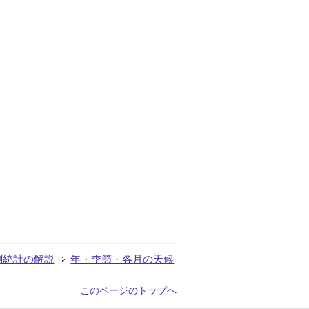
測統計の解説
年・季節・各月の天候
このページのトップへ