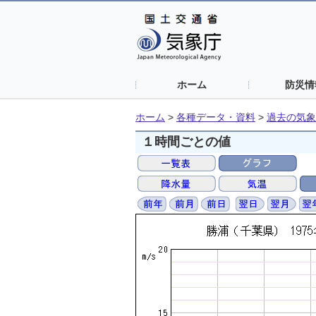
ホーム
防災情
ホーム
>
各種データ・資料
>
過去の気象
１時間ごとの値