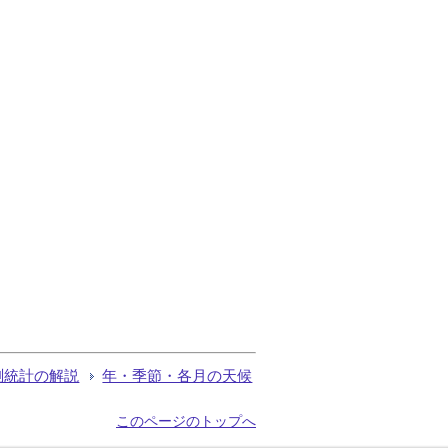
測統計の解説
年・季節・各月の天候
このページのトップへ