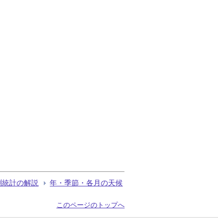
測統計の解説
年・季節・各月の天候
このページのトップへ