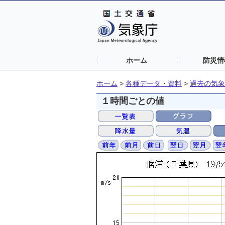
ホーム
防災情
ホーム
>
各種データ・資料
>
過去の気象
１時間ごとの値