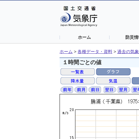
ホーム
防災情
ホーム
>
各種データ・資料
>
過去の気象
１時間ごとの値