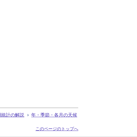
測統計の解説
年・季節・各月の天候
このページのトップへ