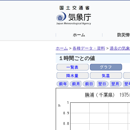
ホーム
防災情
ホーム
>
各種データ・資料
>
過去の気象
１時間ごとの値