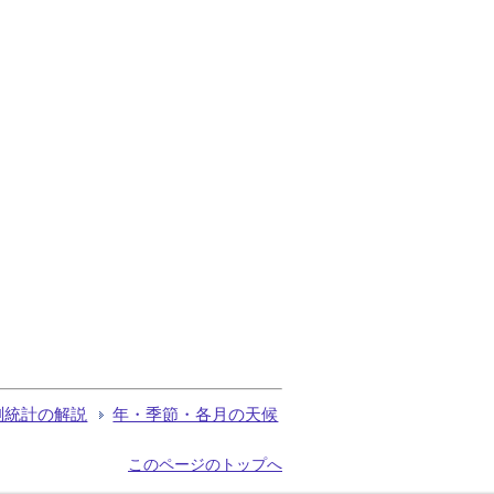
測統計の解説
年・季節・各月の天候
このページのトップへ