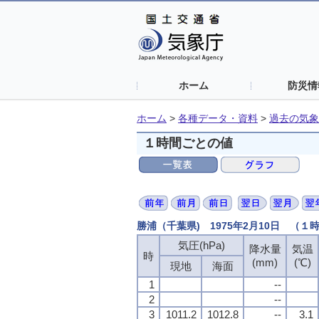
ホーム
防災情
ホーム
>
各種データ・資料
>
過去の気象
１時間ごとの値
勝浦（千葉県) 1975年2月10日 （１
気圧(hPa)
降水量
気温
時
(mm)
(℃)
現地
海面
1
--
2
--
3
1011.2
1012.8
--
3.1