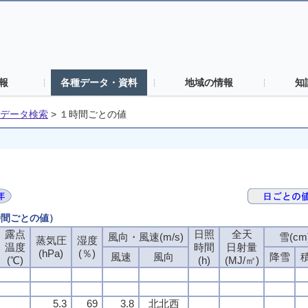
報
各種データ・資料
地域の情報
知
データ検索
>
１時間ごとの値
時間ごとの値）
露点
日照
全天
風向・風速(m/s)
雪(cm
蒸気圧
湿度
温度
時間
日射量
(hPa)
(％)
風速
風向
降雪
(℃)
(h)
(MJ/㎡)
5.3
69
3.8
北北西