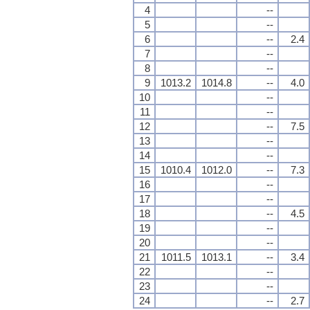
4
--
5
--
6
--
2.4
7
--
8
--
9
1013.2
1014.8
--
4.0
10
--
11
--
12
--
7.5
13
--
14
--
15
1010.4
1012.0
--
7.3
16
--
17
--
18
--
4.5
19
--
20
--
21
1011.5
1013.1
--
3.4
22
--
23
--
24
--
2.7