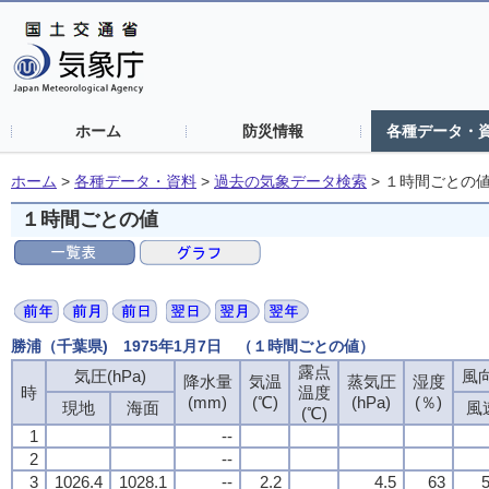
ホーム
防災情報
各種データ・
ホーム
>
各種データ・資料
>
過去の気象データ検索
>
１時間ごとの
１時間ごとの値
勝浦（千葉県) 1975年1月7日 （１時間ごとの値）
露点
気圧(hPa)
風向
降水量
気温
蒸気圧
湿度
時
温度
(mm)
(℃)
(hPa)
(％)
現地
海面
風
(℃)
1
--
2
--
3
1026.4
1028.1
--
2.2
4.5
63
5