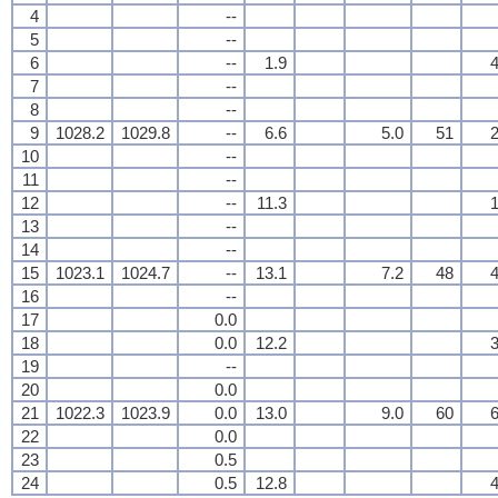
4
--
5
--
6
--
1.9
4
7
--
8
--
9
1028.2
1029.8
--
6.6
5.0
51
2
10
--
11
--
12
--
11.3
1
13
--
14
--
15
1023.1
1024.7
--
13.1
7.2
48
4
16
--
17
0.0
18
0.0
12.2
3
19
--
20
0.0
21
1022.3
1023.9
0.0
13.0
9.0
60
6
22
0.0
23
0.5
24
0.5
12.8
4