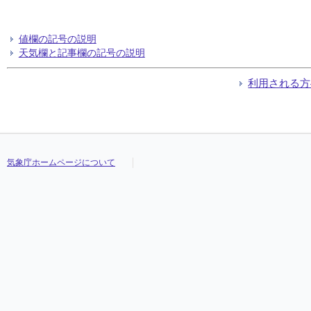
値欄の記号の説明
天気欄と記事欄の記号の説明
利用される方
気象庁ホームページについて