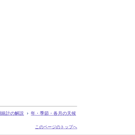
測統計の解説
年・季節・各月の天候
このページのトップへ