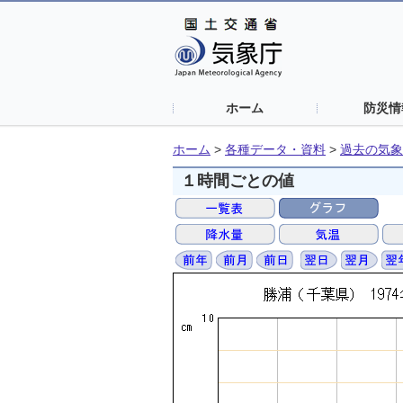
ホーム
防災情
ホーム
>
各種データ・資料
>
過去の気象
１時間ごとの値