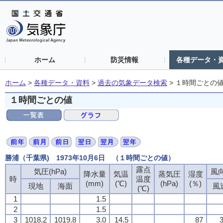
ホーム
防災情報
各種データ・
ホーム
>
各種データ・資料
>
過去の気象データ検索
>
１時間ごとの
１時間ごとの値
勝浦（千葉県) 1973年10月6日 （１時間ごとの値）
露点
気圧(hPa)
風向
降水量
気温
蒸気圧
湿度
時
温度
(mm)
(℃)
(hPa)
(％)
現地
海面
風
(℃)
1
1.5
2
1.5
3
1018.2
1019.8
3.0
14.5
87
3