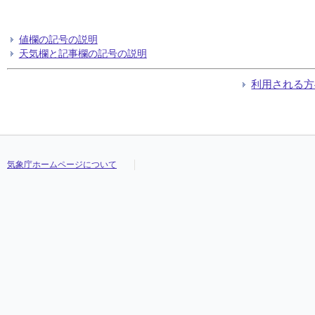
値欄の記号の説明
天気欄と記事欄の記号の説明
利用される方
気象庁ホームページについて