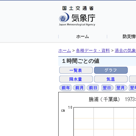
ホーム
防災情
ホーム
>
各種データ・資料
>
過去の気象
１時間ごとの値