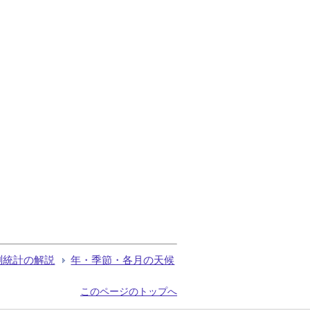
測統計の解説
年・季節・各月の天候
このページのトップへ