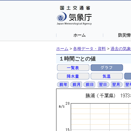
ホーム
防災情
ホーム
>
各種データ・資料
>
過去の気象
１時間ごとの値