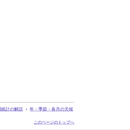
測統計の解説
年・季節・各月の天候
このページのトップへ