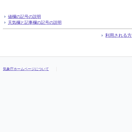
値欄の記号の説明
天気欄と記事欄の記号の説明
利用される方
気象庁ホームページについて