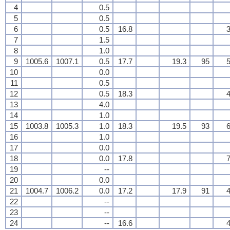
4
0.5
5
0.5
6
0.5
16.8
3
7
1.5
8
1.0
9
1005.6
1007.1
0.5
17.7
19.3
95
5
10
0.0
11
0.5
12
0.5
18.3
4
13
4.0
14
1.0
15
1003.8
1005.3
1.0
18.3
19.5
93
6
16
1.0
17
0.0
18
0.0
17.8
7
19
--
20
0.0
21
1004.7
1006.2
0.0
17.2
17.9
91
4
22
--
23
--
24
--
16.6
4