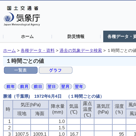
ホーム
防災情報
各種データ・
ホーム
>
各種データ・資料
>
過去の気象データ検索
>
１時間ごとの
１時間ごとの値
勝浦（千葉県) 1972年6月4日 （１時間ごとの値）
露点
気圧(hPa)
風向
降水量
気温
蒸気圧
湿度
時
温度
(mm)
(℃)
(hPa)
(％)
現地
海面
風
(℃)
1
1.0
2
1.5
3
1007.5
1009.1
1.0
16.7
95
3