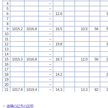
4
4
4
4
--
--
--
--
5
5
5
5
--
--
--
--
6
6
6
6
--
--
--
--
12.6
12.6
12.6
12.6
3
3
3
3
7
7
7
7
--
--
--
--
8
8
8
8
--
--
--
--
9
9
9
9
1015.2
1015.2
1015.2
1015.2
1016.8
1016.8
1016.8
1016.8
--
--
--
--
16.5
16.5
16.5
16.5
10.5
10.5
10.5
10.5
56
56
56
56
5
5
5
5
10
10
10
10
--
--
--
--
11
11
11
11
--
--
--
--
12
12
12
12
--
--
--
--
19.8
19.8
19.8
19.8
3
3
3
3
13
13
13
13
--
--
--
--
14
14
14
14
--
--
--
--
15
15
15
15
1015.3
1015.3
1015.3
1015.3
1016.8
1016.8
1016.8
1016.8
--
--
--
--
18.7
18.7
18.7
18.7
12.0
12.0
12.0
12.0
56
56
56
56
2
2
2
2
16
16
16
16
--
--
--
--
17
17
17
17
--
--
--
--
18
18
18
18
--
--
--
--
14.2
14.2
14.2
14.2
2
2
2
2
19
19
19
19
--
--
--
--
20
20
20
20
--
--
--
--
21
21
21
21
1017.8
1017.8
1017.8
1017.8
1019.4
1019.4
1019.4
1019.4
--
--
--
--
14.3
14.3
14.3
14.3
13.3
13.3
13.3
13.3
82
82
82
82
2
2
2
2
22
22
22
22
--
--
--
--
23
23
23
23
--
--
--
--
24
24
24
24
--
--
--
--
15.0
15.0
15.0
15.0
2
2
2
2
値欄の記号の説明