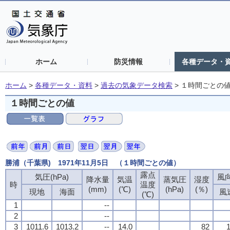
ホーム
防災情報
各種データ・
ホーム
>
各種データ・資料
>
過去の気象データ検索
>
１時間ごとの
１時間ごとの値
勝浦（千葉県) 1971年11月5日 （１時間ごとの値）
露点
露点
露点
露点
気圧(hPa)
気圧(hPa)
気圧(hPa)
気圧(hPa)
風向
風向
風向
風向
降水量
降水量
降水量
降水量
気温
気温
気温
気温
蒸気圧
蒸気圧
蒸気圧
蒸気圧
湿度
湿度
湿度
湿度
時
時
時
時
温度
温度
温度
温度
(mm)
(mm)
(mm)
(mm)
(℃)
(℃)
(℃)
(℃)
(hPa)
(hPa)
(hPa)
(hPa)
(％)
(％)
(％)
(％)
現地
現地
現地
現地
海面
海面
海面
海面
風
風
風
風
(℃)
(℃)
(℃)
(℃)
1
1
1
1
--
--
--
--
2
2
2
2
--
--
--
--
3
3
3
3
1011.6
1011.6
1011.6
1011.6
1013.2
1013.2
1013.2
1013.2
--
--
--
--
14.0
14.0
14.0
14.0
82
82
82
82
1
1
1
1