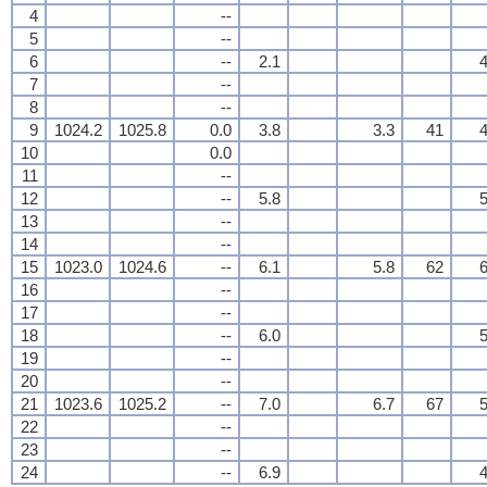
4
--
5
--
6
--
2.1
4
7
--
8
--
9
1024.2
1025.8
0.0
3.8
3.3
41
4
10
0.0
11
--
12
--
5.8
5
13
--
14
--
15
1023.0
1024.6
--
6.1
5.8
62
6
16
--
17
--
18
--
6.0
5
19
--
20
--
21
1023.6
1025.2
--
7.0
6.7
67
5
22
--
23
--
24
--
6.9
4