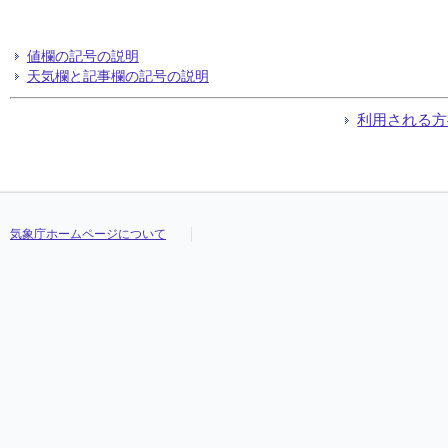
値欄の記号の説明
天気欄と記事欄の記号の説明
利用される方
気象庁ホームページについて