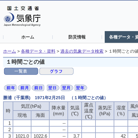
ホーム
防災情報
各種データ・
ホーム
>
各種データ・資料
>
過去の気象データ検索
>
１時間ごとの
１時間ごとの値
勝浦（千葉県) 1971年2月25日 （１時間ごとの値）
露点
気圧(hPa)
風向
降水量
気温
蒸気圧
湿度
時
温度
(mm)
(℃)
(hPa)
(％)
現地
海面
風
(℃)
1
--
2
--
3
1021.0
1022.6
--
3.7
42
5