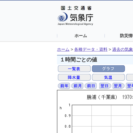
ホーム
防災情
ホーム
>
各種データ・資料
>
過去の気象
１時間ごとの値