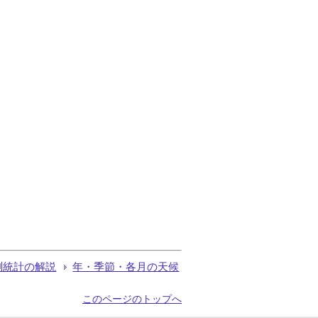
測統計の解説
年・季節・各月の天候
このページのトップへ