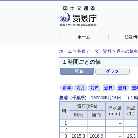
ホーム
防災情
ホーム
>
各種データ・資料
>
過去の気象
１時間ごとの値
勝浦（千葉県) 1970年5月16日 （１
気圧(hPa)
気圧(hPa)
気圧(hPa)
気圧(hPa)
降水量
降水量
降水量
降水量
気温
気温
気温
気温
時
時
時
時
(mm)
(mm)
(mm)
(mm)
(℃)
(℃)
(℃)
(℃)
現地
現地
現地
現地
海面
海面
海面
海面
1
1
1
1
--
--
--
--
2
2
2
2
--
--
--
--
3
3
3
3
1015.3
1015.3
1015.3
1015.3
1016.9
1016.9
1016.9
1016.9
--
--
--
--
15.3
15.3
15.3
15.3