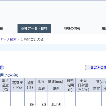
報
各種データ・資料
地域の情報
知
データ検索
>
１時間ごとの値
時間ごとの値）
露点
露点
露点
露点
日照
日照
日照
日照
全天
全天
全天
全天
風向・風速(m/s)
風向・風速(m/s)
風向・風速(m/s)
風向・風速(m/s)
雪(cm
雪(cm
雪(cm
雪(cm
蒸気圧
蒸気圧
蒸気圧
蒸気圧
湿度
湿度
湿度
湿度
温度
温度
温度
温度
時間
時間
時間
時間
日射量
日射量
日射量
日射量
(hPa)
(hPa)
(hPa)
(hPa)
(％)
(％)
(％)
(％)
風速
風速
風速
風速
風向
風向
風向
風向
降雪
降雪
降雪
降雪
(℃)
(℃)
(℃)
(℃)
(h)
(h)
(h)
(h)
(MJ/㎡)
(MJ/㎡)
(MJ/㎡)
(MJ/㎡)
89
89
89
89
3.8
3.8
3.8
3.8
北北西
北北西
北北西
北北西