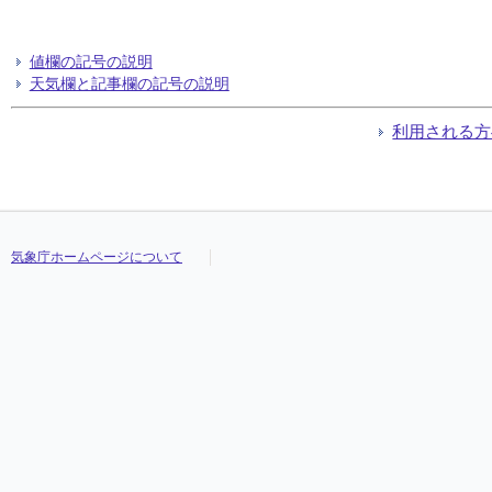
値欄の記号の説明
天気欄と記事欄の記号の説明
利用される方
気象庁ホームページについて