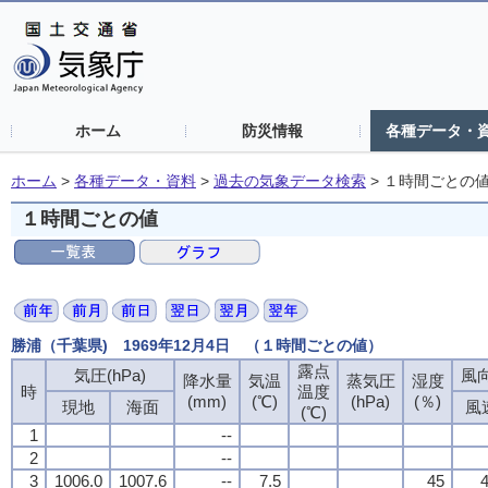
ホーム
防災情報
各種データ・
ホーム
>
各種データ・資料
>
過去の気象データ検索
>
１時間ごとの
１時間ごとの値
勝浦（千葉県) 1969年12月4日 （１時間ごとの値）
露点
気圧(hPa)
風向
降水量
気温
蒸気圧
湿度
時
温度
(mm)
(℃)
(hPa)
(％)
現地
海面
風
(℃)
1
--
2
--
3
1006.0
1007.6
--
7.5
45
4