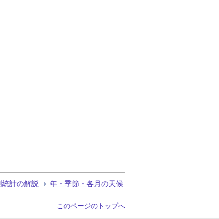
測統計の解説
年・季節・各月の天候
このページのトップへ