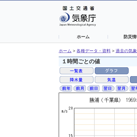
ホーム
防災情
ホーム
>
各種データ・資料
>
過去の気象
１時間ごとの値