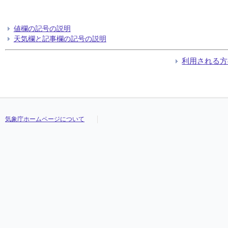
値欄の記号の説明
天気欄と記事欄の記号の説明
利用される方
気象庁ホームページについて