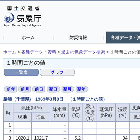
ホーム
防災情報
各種データ・
ホーム
>
各種データ・資料
>
過去の気象データ検索
>
１時間ごとの
１時間ごとの値
勝浦（千葉県) 1969年3月8日 （１時間ごとの値）
露点
気圧(hPa)
風向
降水量
気温
蒸気圧
湿度
時
温度
(mm)
(℃)
(hPa)
(％)
現地
海面
風
(℃)
1
--
2
--
3
1020.1
1021.7
--
5.2
94
6