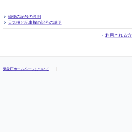
値欄の記号の説明
天気欄と記事欄の記号の説明
利用される方
気象庁ホームページについて