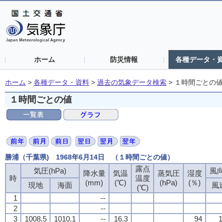
ホーム
防災情報
各種データ・
ホーム
>
各種データ・資料
>
過去の気象データ検索
>
１時間ごとの
１時間ごとの値
勝浦（千葉県) 1968年6月14日 （１時間ごとの値）
露点
気圧(hPa)
風向
降水量
気温
蒸気圧
湿度
時
温度
(mm)
(℃)
(hPa)
(％)
現地
海面
風
(℃)
1
--
2
--
3
1008.5
1010.1
--
16.3
94
1