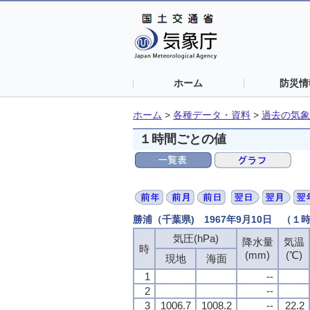
ホーム
防災情
ホーム
>
各種データ・資料
>
過去の気象
１時間ごとの値
勝浦（千葉県) 1967年9月10日 （１
気圧(hPa)
降水量
気温
時
(mm)
(℃)
現地
海面
1
--
2
--
3
1006.7
1008.2
--
22.2