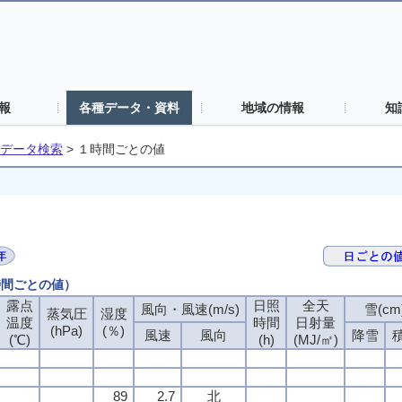
報
各種データ・資料
地域の情報
知
データ検索
>
１時間ごとの値
時間ごとの値）
露点
日照
全天
風向・風速(m/s)
雪(cm
蒸気圧
湿度
温度
時間
日射量
(hPa)
(％)
風速
風向
降雪
(℃)
(h)
(MJ/㎡)
89
2.7
北