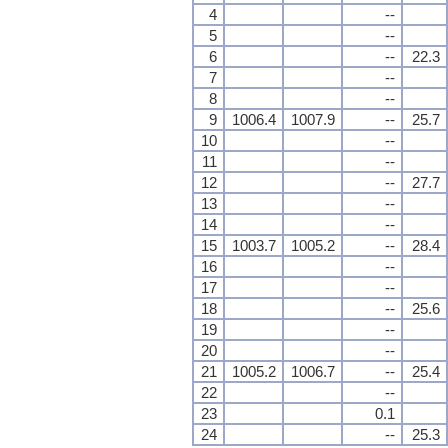
4
--
5
--
6
--
22.3
7
--
8
--
9
1006.4
1007.9
--
25.7
10
--
11
--
12
--
27.7
13
--
14
--
15
1003.7
1005.2
--
28.4
16
--
17
--
18
--
25.6
19
--
20
--
21
1005.2
1006.7
--
25.4
22
--
23
0.1
24
--
25.3