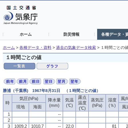
ホーム
防災情報
各種データ・
ホーム
>
各種データ・資料
>
過去の気象データ検索
>
１時間ごとの
１時間ごとの値
勝浦（千葉県) 1967年8月31日 （１時間ごとの値）
露点
露点
露点
露点
気圧(hPa)
気圧(hPa)
気圧(hPa)
気圧(hPa)
風向
風向
風向
風向
降水量
降水量
降水量
降水量
気温
気温
気温
気温
蒸気圧
蒸気圧
蒸気圧
蒸気圧
湿度
湿度
湿度
湿度
時
時
時
時
温度
温度
温度
温度
(mm)
(mm)
(mm)
(mm)
(℃)
(℃)
(℃)
(℃)
(hPa)
(hPa)
(hPa)
(hPa)
(％)
(％)
(％)
(％)
現地
現地
現地
現地
海面
海面
海面
海面
風
風
風
風
(℃)
(℃)
(℃)
(℃)
1
1
1
1
--
--
--
--
2
2
2
2
--
--
--
--
3
3
3
3
1009.2
1009.2
1009.2
1009.2
1010.7
1010.7
1010.7
1010.7
--
--
--
--
22.0
22.0
22.0
22.0
81
81
81
81
2
2
2
2