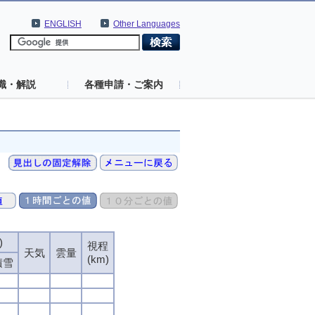
ENGLISH
Other Languages
識・解説
各種申請・ご案内
)
)
)
)
視程
視程
視程
視程
天気
天気
天気
天気
雲量
雲量
雲量
雲量
(km)
(km)
(km)
(km)
積雪
積雪
積雪
積雪