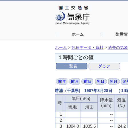
ホーム
防災情
ホーム
>
各種データ・資料
>
過去の気象
１時間ごとの値
勝浦（千葉県) 1967年8月28日 （１
気圧(hPa)
気圧(hPa)
気圧(hPa)
気圧(hPa)
降水量
降水量
降水量
降水量
気温
気温
気温
気温
時
時
時
時
(mm)
(mm)
(mm)
(mm)
(℃)
(℃)
(℃)
(℃)
現地
現地
現地
現地
海面
海面
海面
海面
1
1
1
1
--
--
--
--
2
2
2
2
--
--
--
--
3
3
3
3
1004.0
1004.0
1004.0
1004.0
1005.5
1005.5
1005.5
1005.5
--
--
--
--
24.2
24.2
24.2
24.2