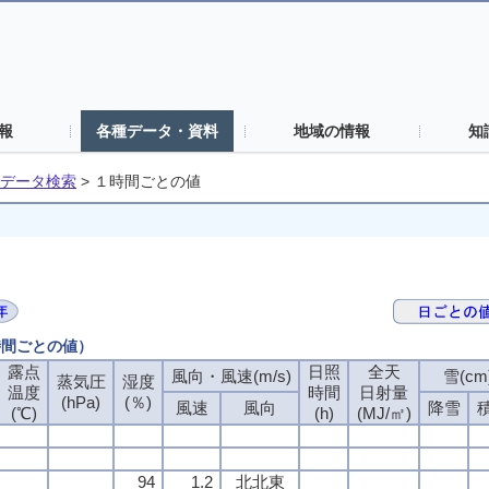
報
各種データ・資料
地域の情報
知
データ検索
>
１時間ごとの値
時間ごとの値）
露点
露点
露点
露点
日照
日照
日照
日照
全天
全天
全天
全天
風向・風速(m/s)
風向・風速(m/s)
風向・風速(m/s)
風向・風速(m/s)
雪(cm
雪(cm
雪(cm
雪(cm
蒸気圧
蒸気圧
蒸気圧
蒸気圧
湿度
湿度
湿度
湿度
温度
温度
温度
温度
時間
時間
時間
時間
日射量
日射量
日射量
日射量
(hPa)
(hPa)
(hPa)
(hPa)
(％)
(％)
(％)
(％)
風速
風速
風速
風速
風向
風向
風向
風向
降雪
降雪
降雪
降雪
(℃)
(℃)
(℃)
(℃)
(h)
(h)
(h)
(h)
(MJ/㎡)
(MJ/㎡)
(MJ/㎡)
(MJ/㎡)
94
94
94
94
1.2
1.2
1.2
1.2
北北東
北北東
北北東
北北東