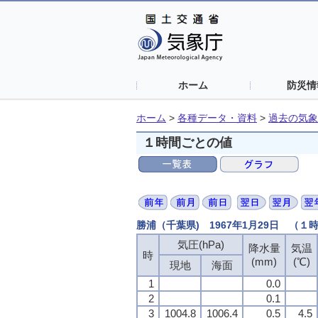
ホーム
防災情
ホーム
>
各種データ・資料
>
過去の気象
１時間ごとの値
勝浦（千葉県) 1967年1月29日 （１
気圧(hPa)
気圧(hPa)
気圧(hPa)
気圧(hPa)
降水量
降水量
降水量
降水量
気温
気温
気温
気温
時
時
時
時
(mm)
(mm)
(mm)
(mm)
(℃)
(℃)
(℃)
(℃)
現地
現地
現地
現地
海面
海面
海面
海面
1
1
1
1
0.0
0.0
0.0
0.0
2
2
2
2
0.1
0.1
0.1
0.1
3
3
3
3
1004.8
1004.8
1004.8
1004.8
1006.4
1006.4
1006.4
1006.4
0.5
0.5
0.5
0.5
4.5
4.5
4.5
4.5