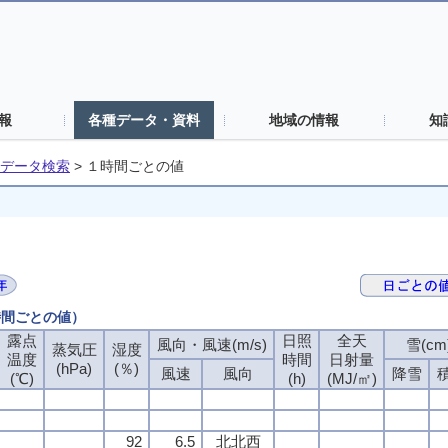
報
各種データ・資料
地域の情報
知
データ検索
>
１時間ごとの値
時間ごとの値）
露点
露点
露点
露点
日照
日照
日照
日照
全天
全天
全天
全天
風向・風速(m/s)
風向・風速(m/s)
風向・風速(m/s)
風向・風速(m/s)
雪(cm
雪(cm
雪(cm
雪(cm
蒸気圧
蒸気圧
蒸気圧
蒸気圧
湿度
湿度
湿度
湿度
温度
温度
温度
温度
時間
時間
時間
時間
日射量
日射量
日射量
日射量
(hPa)
(hPa)
(hPa)
(hPa)
(％)
(％)
(％)
(％)
風速
風速
風速
風速
風向
風向
風向
風向
降雪
降雪
降雪
降雪
(℃)
(℃)
(℃)
(℃)
(h)
(h)
(h)
(h)
(MJ/㎡)
(MJ/㎡)
(MJ/㎡)
(MJ/㎡)
92
92
92
92
6.5
6.5
6.5
6.5
北北西
北北西
北北西
北北西