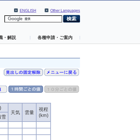
ENGLISH
Other Languages
識・解説
各種申請・ご案内
)
)
)
)
視程
視程
視程
視程
天気
天気
天気
天気
雲量
雲量
雲量
雲量
(km)
(km)
(km)
(km)
積雪
積雪
積雪
積雪