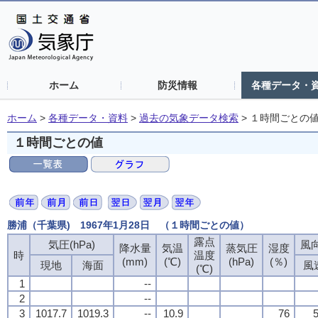
ホーム
防災情報
各種データ・
ホーム
>
各種データ・資料
>
過去の気象データ検索
>
１時間ごとの
１時間ごとの値
勝浦（千葉県) 1967年1月28日 （１時間ごとの値）
露点
気圧(hPa)
風向
降水量
気温
蒸気圧
湿度
時
温度
(mm)
(℃)
(hPa)
(％)
現地
海面
風
(℃)
1
--
2
--
3
1017.7
1019.3
--
10.9
76
5