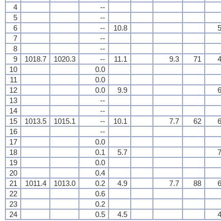
4
--
5
--
6
--
10.8
5
7
--
8
--
9
1018.7
1020.3
--
11.1
9.3
71
4
10
0.0
11
0.0
12
0.0
9.9
6
13
--
14
--
15
1013.5
1015.1
--
10.1
7.7
62
6
16
--
17
0.0
18
0.1
5.7
7
19
0.0
20
0.4
21
1011.4
1013.0
0.2
4.9
7.7
88
6
22
0.6
23
0.2
24
0.5
4.5
4