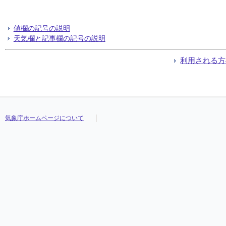
値欄の記号の説明
天気欄と記事欄の記号の説明
利用される方
気象庁ホームページについて