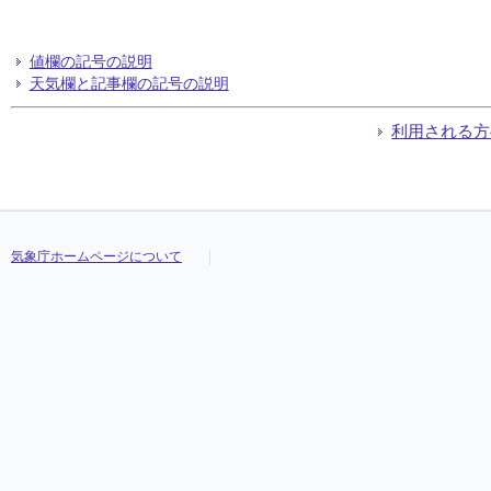
値欄の記号の説明
天気欄と記事欄の記号の説明
利用される方
気象庁ホームページについて