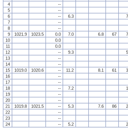
4
--
5
--
6
--
6.3
7
7
--
8
--
9
1021.9
1023.5
0.0
7.0
6.8
67
7
10
0.0
11
0.0
12
--
9.3
5
13
--
14
--
15
1019.0
1020.6
--
11.2
8.1
61
3
16
--
17
--
18
--
7.2
1
19
--
20
--
21
1019.8
1021.5
--
5.3
7.6
86
2
22
--
23
--
24
--
5.2
2