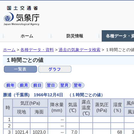
ホーム
防災情報
各種データ・
ホーム
>
各種データ・資料
>
過去の気象データ検索
>
１時間ごとの
１時間ごとの値
勝浦（千葉県) 1966年12月4日 （１時間ごとの値）
露点
気圧(hPa)
風向
降水量
気温
蒸気圧
湿度
時
温度
(mm)
(℃)
(hPa)
(％)
現地
海面
風
(℃)
1
--
2
--
3
1021.4
1023.0
--
7.0
68
3