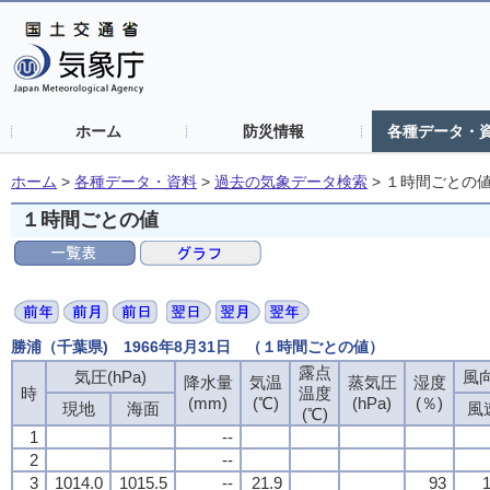
ホーム
防災情報
各種データ・
ホーム
>
各種データ・資料
>
過去の気象データ検索
>
１時間ごとの
１時間ごとの値
勝浦（千葉県) 1966年8月31日 （１時間ごとの値）
露点
露点
露点
露点
気圧(hPa)
気圧(hPa)
気圧(hPa)
気圧(hPa)
風向
風向
風向
風向
降水量
降水量
降水量
降水量
気温
気温
気温
気温
蒸気圧
蒸気圧
蒸気圧
蒸気圧
湿度
湿度
湿度
湿度
時
時
時
時
温度
温度
温度
温度
(mm)
(mm)
(mm)
(mm)
(℃)
(℃)
(℃)
(℃)
(hPa)
(hPa)
(hPa)
(hPa)
(％)
(％)
(％)
(％)
現地
現地
現地
現地
海面
海面
海面
海面
風
風
風
風
(℃)
(℃)
(℃)
(℃)
1
1
1
1
--
--
--
--
2
2
2
2
--
--
--
--
3
3
3
3
1014.0
1014.0
1014.0
1014.0
1015.5
1015.5
1015.5
1015.5
--
--
--
--
21.9
21.9
21.9
21.9
93
93
93
93
1
1
1
1