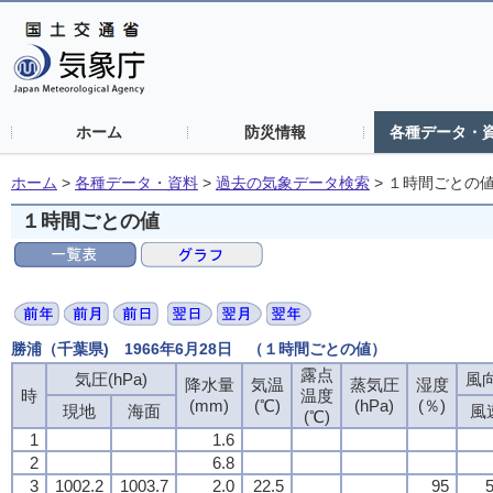
ホーム
防災情報
各種データ・
ホーム
>
各種データ・資料
>
過去の気象データ検索
>
１時間ごとの
１時間ごとの値
勝浦（千葉県) 1966年6月28日 （１時間ごとの値）
露点
気圧(hPa)
風向
降水量
気温
蒸気圧
湿度
時
温度
(mm)
(℃)
(hPa)
(％)
現地
海面
風
(℃)
1
1.6
2
6.8
3
1002.2
1003.7
2.0
22.5
95
5