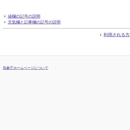
値欄の記号の説明
天気欄と記事欄の記号の説明
利用される方
気象庁ホームページについて