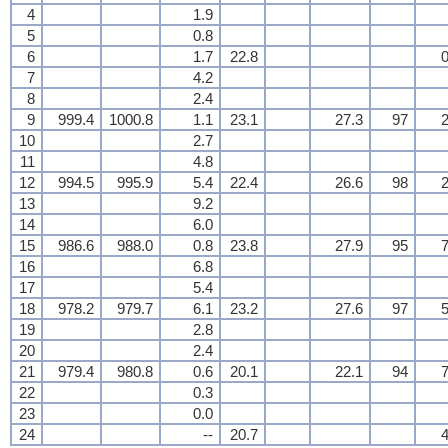
4
1.9
5
0.8
6
1.7
22.8
0
7
4.2
8
2.4
9
999.4
1000.8
1.1
23.1
27.3
97
2
10
2.7
11
4.8
12
994.5
995.9
5.4
22.4
26.6
98
2
13
9.2
14
6.0
15
986.6
988.0
0.8
23.8
27.9
95
7
16
6.8
17
5.4
18
978.2
979.7
6.1
23.2
27.6
97
5
19
2.8
20
2.4
21
979.4
980.8
0.6
20.1
22.1
94
7
22
0.3
23
0.0
24
--
20.7
4