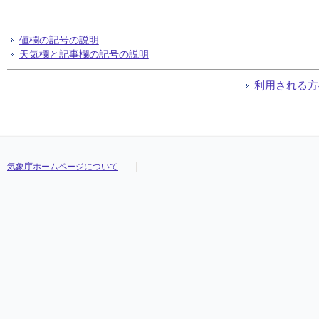
値欄の記号の説明
天気欄と記事欄の記号の説明
利用される方
気象庁ホームページについて