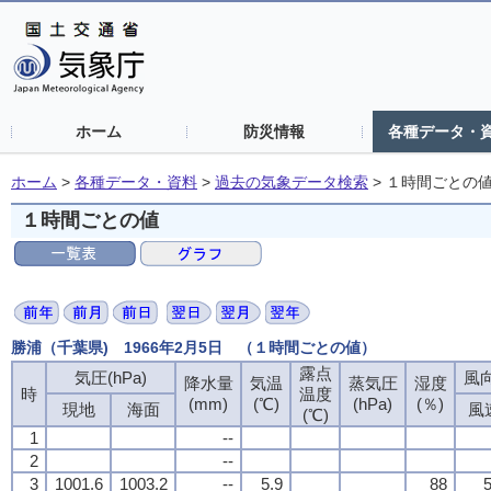
ホーム
防災情報
各種データ・
ホーム
>
各種データ・資料
>
過去の気象データ検索
>
１時間ごとの
１時間ごとの値
勝浦（千葉県) 1966年2月5日 （１時間ごとの値）
露点
気圧(hPa)
風向
降水量
気温
蒸気圧
湿度
時
温度
(mm)
(℃)
(hPa)
(％)
現地
海面
風
(℃)
1
--
2
--
3
1001.6
1003.2
--
5.9
88
5