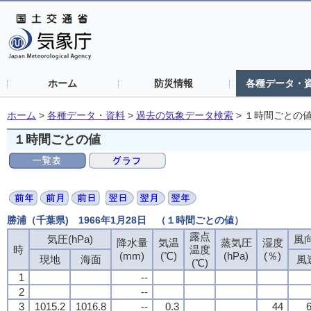
ホーム
防災情報
各種データ・
ホーム
>
各種データ・資料
>
過去の気象データ検索
>
１時間ごとの
１時間ごとの値
勝浦（千葉県) 1966年1月28日 （１時間ごとの値）
露点
露点
露点
露点
気圧(hPa)
気圧(hPa)
気圧(hPa)
気圧(hPa)
風向
風向
風向
風向
降水量
降水量
降水量
降水量
気温
気温
気温
気温
蒸気圧
蒸気圧
蒸気圧
蒸気圧
湿度
湿度
湿度
湿度
時
時
時
時
温度
温度
温度
温度
(mm)
(mm)
(mm)
(mm)
(℃)
(℃)
(℃)
(℃)
(hPa)
(hPa)
(hPa)
(hPa)
(％)
(％)
(％)
(％)
現地
現地
現地
現地
海面
海面
海面
海面
風
風
風
風
(℃)
(℃)
(℃)
(℃)
1
1
1
1
--
--
--
--
2
2
2
2
--
--
--
--
3
3
3
3
1015.2
1015.2
1015.2
1015.2
1016.8
1016.8
1016.8
1016.8
--
--
--
--
0.3
0.3
0.3
0.3
44
44
44
44
6
6
6
6