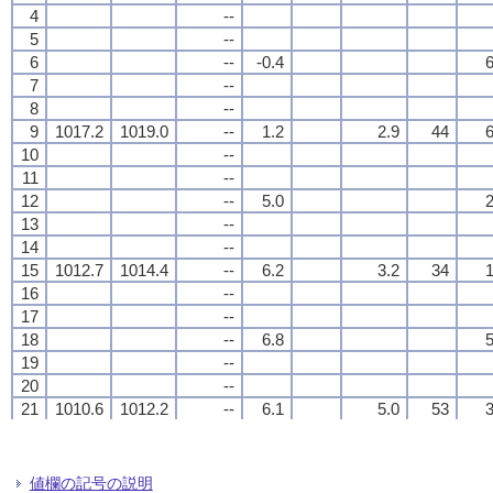
4
4
4
4
--
--
--
--
5
5
5
5
--
--
--
--
6
6
6
6
--
--
--
--
-0.4
-0.4
-0.4
-0.4
6
6
6
6
7
7
7
7
--
--
--
--
8
8
8
8
--
--
--
--
9
9
9
9
1017.2
1017.2
1017.2
1017.2
1019.0
1019.0
1019.0
1019.0
--
--
--
--
1.2
1.2
1.2
1.2
2.9
2.9
2.9
2.9
44
44
44
44
6
6
6
6
10
10
10
10
--
--
--
--
11
11
11
11
--
--
--
--
12
12
12
12
--
--
--
--
5.0
5.0
5.0
5.0
2
2
2
2
13
13
13
13
--
--
--
--
14
14
14
14
--
--
--
--
15
15
15
15
1012.7
1012.7
1012.7
1012.7
1014.4
1014.4
1014.4
1014.4
--
--
--
--
6.2
6.2
6.2
6.2
3.2
3.2
3.2
3.2
34
34
34
34
1
1
1
1
16
16
16
16
--
--
--
--
17
17
17
17
--
--
--
--
18
18
18
18
--
--
--
--
6.8
6.8
6.8
6.8
5
5
5
5
19
19
19
19
--
--
--
--
20
20
20
20
--
--
--
--
21
21
21
21
1010.6
1010.6
1010.6
1010.6
1012.2
1012.2
1012.2
1012.2
--
--
--
--
6.1
6.1
6.1
6.1
5.0
5.0
5.0
5.0
53
53
53
53
3
3
3
3
22
22
22
22
--
--
--
--
23
23
23
23
--
--
--
--
24
24
24
24
--
--
--
--
2.7
2.7
2.7
2.7
3
3
3
3
値欄の記号の説明