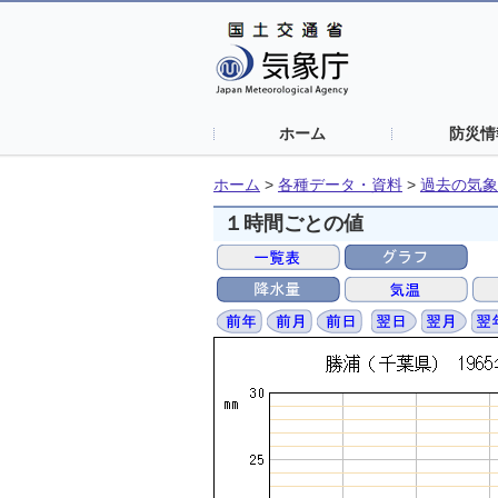
ホーム
防災情
ホーム
>
各種データ・資料
>
過去の気象
１時間ごとの値