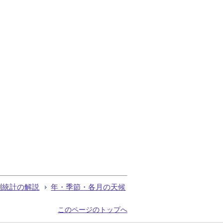
測統計の解説
年・季節・各月の天候
このページのトップへ