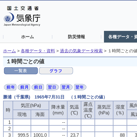
ホーム
防災情報
各種データ・
ホーム
>
各種データ・資料
>
過去の気象データ検索
>
１時間ごとの
１時間ごとの値
勝浦（千葉県) 1965年7月31日 （１時間ごとの値）
露点
気圧(hPa)
風向
降水量
気温
蒸気圧
湿度
時
温度
(mm)
(℃)
(hPa)
(％)
現地
海面
風
(℃)
1
--
2
--
3
999.5
1001.0
--
23.7
88
3