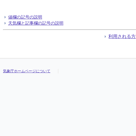
値欄の記号の説明
天気欄と記事欄の記号の説明
利用される方
気象庁ホームページについて