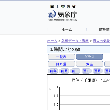
ホーム
防災情
ホーム
>
各種データ・資料
>
過去の気象
１時間ごとの値