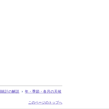
測統計の解説
年・季節・各月の天候
このページのトップへ