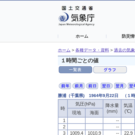
ホーム
防災情
ホーム
>
各種データ・資料
>
過去の気象
１時間ごとの値
勝浦（千葉県) 1964年9月22日 （１
気圧(hPa)
降水量
気温
時
(mm)
(℃)
現地
海面
1
--
2
--
3
1009.4
1010.9
--
22.9