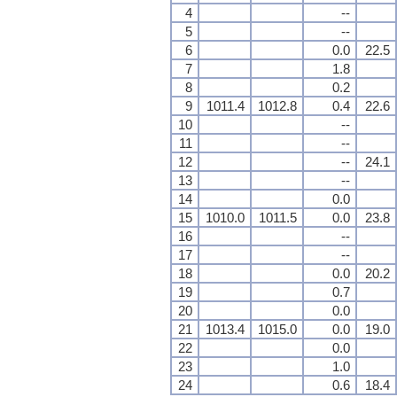
4
--
5
--
6
0.0
22.5
7
1.8
8
0.2
9
1011.4
1012.8
0.4
22.6
10
--
11
--
12
--
24.1
13
--
14
0.0
15
1010.0
1011.5
0.0
23.8
16
--
17
--
18
0.0
20.2
19
0.7
20
0.0
21
1013.4
1015.0
0.0
19.0
22
0.0
23
1.0
24
0.6
18.4