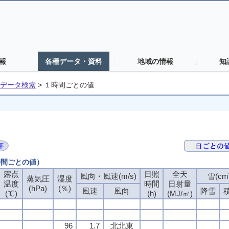
報
各種データ・資料
地域の情報
知
データ検索
>
１時間ごとの値
時間ごとの値）
露点
日照
全天
風向・風速(m/s)
雪(cm
蒸気圧
湿度
温度
時間
日射量
(hPa)
(％)
風速
風向
降雪
(℃)
(h)
(MJ/㎡)
96
1.7
北北東