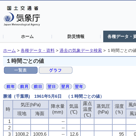
ホーム
防災情報
各種データ・
ホーム
>
各種データ・資料
>
過去の気象データ検索
>
１時間ごとの
１時間ごとの値
勝浦（千葉県) 1961年5月6日 （１時間ごとの値）
露点
気圧(hPa)
風向
降水量
気温
蒸気圧
湿度
時
温度
(mm)
(℃)
(hPa)
(％)
現地
海面
風
(℃)
1
--
2
--
3
1008.2
1009.6
--
12.6
95
0