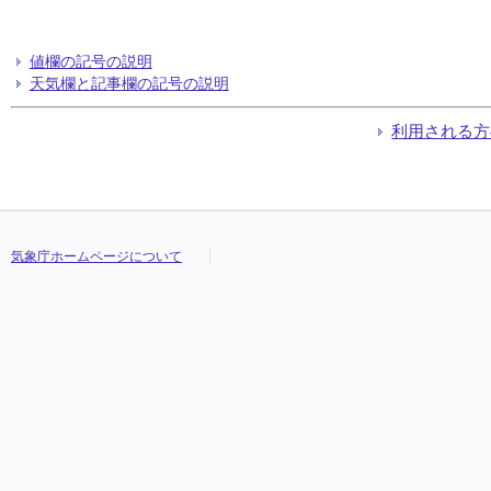
値欄の記号の説明
天気欄と記事欄の記号の説明
利用される方
気象庁ホームページについて